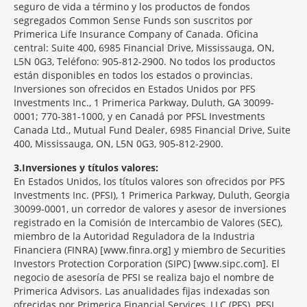
seguro de vida a término y los productos de fondos
segregados Common Sense Funds son suscritos por
Primerica Life Insurance Company of Canada. Oficina
central: Suite 400, 6985 Financial Drive, Mississauga, ON,
L5N 0G3, Teléfono: 905-812-2900. No todos los productos
están disponibles en todos los estados o provincias.
Inversiones son ofrecidos en Estados Unidos por PFS
Investments Inc., 1 Primerica Parkway, Duluth, GA 30099-
0001; 770-381-1000, y en Canadá por PFSL Investments
Canada Ltd., Mutual Fund Dealer, 6985 Financial Drive, Suite
400, Mississauga, ON, L5N 0G3, 905-812-2900.
3
Inversiones y títulos valores:
En Estados Unidos, los títulos valores son ofrecidos por PFS
Investments Inc. (PFSI), 1 Primerica Parkway, Duluth, Georgia
30099-0001, un corredor de valores y asesor de inversiones
registrado en la Comisión de Intercambio de Valores (SEC),
miembro de la Autoridad Reguladora de la Industria
Financiera (FINRA) [www.finra.org] y miembro de Securities
Investors Protection Corporation (SIPC) [www.sipc.com]. El
negocio de asesoría de PFSI se realiza bajo el nombre de
Primerica Advisors. Las anualidades fijas indexadas son
ofrecidas por Primerica Financial Services, LLC (PFS). PFSI,