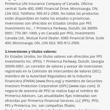
Primerica Life Insurance Company of Canada. Oficina
central: Suite 400, 6985 Financial Drive, Mississauga, ON,
L5N 0G3, Teléfono: 905-812-2900. No todos los productos
están disponibles en todos los estados o provincias.
Inversiones son ofrecidos en Estados Unidos por PFS
Investments Inc., 1 Primerica Parkway, Duluth, GA 30099-
0001; 770-381-1000, y en Canadá por PFSL Investments
Canada Ltd., Mutual Fund Dealer, 6985 Financial Drive, Suite
400, Mississauga, ON, L5N 0G3, 905-812-2900.
3
Inversiones y títulos valores:
En Estados Unidos, los títulos valores son ofrecidos por PFS
Investments Inc. (PFSI), 1 Primerica Parkway, Duluth, Georgia
30099-0001, un corredor de valores y asesor de inversiones
registrado en la Comisión de Intercambio de Valores (SEC),
miembro de la Autoridad Reguladora de la Industria
Financiera (FINRA) [www.finra.org] y miembro de Securities
Investors Protection Corporation (SIPC) [www.sipc.com]. El
negocio de asesoría de PFSI se realiza bajo el nombre de
Primerica Advisors. Las anualidades fijas indexadas son
ofrecidas por Primerica Financial Services, LLC (PFS). PFSI,
PFS y Primerica, Inc. son compañías filiales.