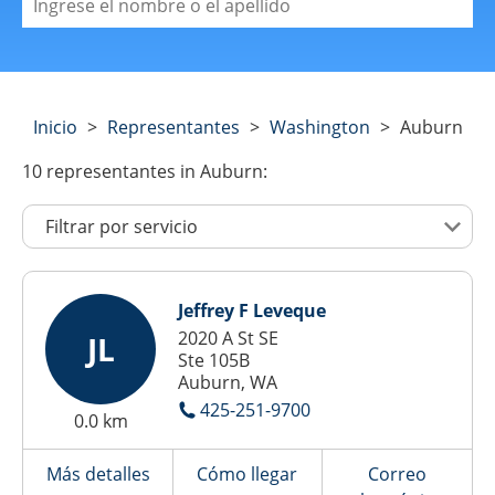
Inicio
>
Representantes
>
Washington
>
Auburn
10
representantes
in Auburn:
Jeffrey F Leveque
2020 A St SE
JL
Ste 105B
Auburn, WA
425-251-9700
0.0 km
Más detalles
Cómo llegar
Correo