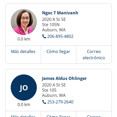
Ngoc T Manivanh
2020 A St SE
Ste 105N
Auburn, WA
206-895-4802
0.0 km
Más detalles
Cómo llegar
Correo
electrónico
James Aldus Ohlinger
2020 A St SE
JO
Ste 105
Auburn, WA
253-279-2640
0.0 km