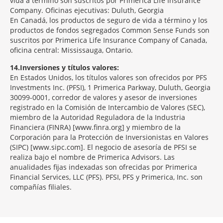
vida a término son suscritos por Primerica Life Insurance
Company. Oficinas ejecutivas: Duluth, Georgia
En Canadá, los productos de seguro de vida a término y los
productos de fondos segregados Common Sense Funds son
suscritos por Primerica Life Insurance Company of Canada,
oficina central: Mississauga, Ontario.
14
Inversiones y títulos valores:
En Estados Unidos, los títulos valores son ofrecidos por PFS
Investments Inc. (PFSI), 1 Primerica Parkway, Duluth, Georgia
30099-0001, corredor de valores y asesor de inversiones
registrado en la Comisión de Intercambio de Valores (SEC),
miembro de la Autoridad Reguladora de la Industria
Financiera (FINRA) [www.finra.org] y miembro de la
Corporación para la Protección de Inversionistas en Valores
(SIPC) [www.sipc.com]. El negocio de asesoría de PFSI se
realiza bajo el nombre de Primerica Advisors. Las
anualidades fijas indexadas son ofrecidas por Primerica
Financial Services, LLC (PFS). PFSI, PFS y Primerica, Inc. son
compañías filiales.
Morgage
Disclosures
Section