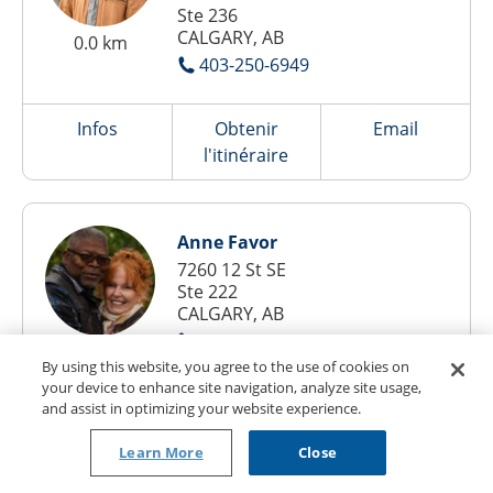
Ste 236
CALGARY, AB
0.0 km
403-250-6949
Infos
Obtenir
Email
l'itinéraire
Anne Favor
7260 12 St SE
Ste 222
CALGARY, AB
403-212-0146
0.0 km
By using this website, you agree to the use of cookies on
your device to enhance site navigation, analyze site usage,
Infos
Obtenir
Email
and assist in optimizing your website experience.
l'itinéraire
Learn More
Close