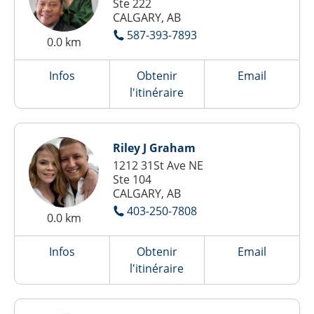
Ste 222
CALGARY, AB
587-393-7893
0.0 km
Infos
Obtenir
Email
l'itinéraire
Riley J Graham
1212 31St Ave NE
Ste 104
CALGARY, AB
403-250-7808
0.0 km
Infos
Obtenir
Email
l'itinéraire