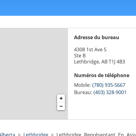
Adresse du bureau
4308 1st Ave S
Ste B
Lethbridge, AB T1J 4B3
Numéros de téléphone
Mobile:
(780) 935-5667
Bureau:
(403) 328-9001
+
−
Alberta
>
Lethbridge
>
Lethbridge Représentant En Assu