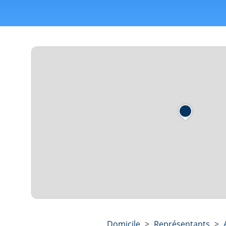
Domicile
>
Représentants
>