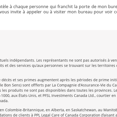
clientèle à chaque personne qui franchit la porte de mon bur
 Je vous invite à appeler ou à visiter mon bureau pour vo
uels indépendants. Les représentants ne sont pas autorisés à vendr
s et des services qu’aux personnes se trouvant sur les territoires 
e décès et ses primes augmentent après les périodes de prime initia
le Bon Sens) sont offferts par La Compagnie d’Assurance-Vie du Cana
 les produits ne sont pas disponibles dans toutes les provinces. Le
1-1000, aux États-Unis, et PFSL Investments Canada Ltd., courtier 
nada.
 en Colombie-Britannique, en Alberta, en Saskatchewan, au Manitob
ions de clients à PPL Legal Care of Canada Corporation (faisant aff