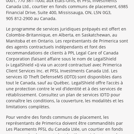
0001, 770 381-1000, aux États-Unis, et PFSL Investments
Canada Ltd., courtier en fonds communs de placement, 6985
Financial Drive, Suite 400, Mississauga, ON, L5N 0G3,
905 812-2900 au Canada.
Le programme de services juridiques prépayés est offert en
Colombie-Britannique, en Alberta, en Saskatchewan, au
Manitoba et en Ontario. Les représentants de Primerica sont
des agents contractuels indépendants et font des
recommandations de clients à PPL Legal Care of Canada
Corporation (faisant affaire sous le nom de LegalShield
(« LegalShield »)) via un accord contractuel avec Primerica
Client Services Inc. et PFSL Investments Canada Ltd. Les
services ID Theft DefenseMS (IDTD) sont disponibles dans
tout le Canada, sauf au Québec. LegalShield offre l’accès à
une protection contre le vol d’identité et à des services de
rétablissement. Consultez un plan de services IDTD pour
connaître les conditions, la couverture, les modalités et les
limitations complètes.
Pour vendre des fonds communs de placement, les
représentants de Primerica doivent être commandités par
Les Placements PFSL du Canada Ltée, un courtier en fonds