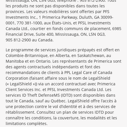
Mississauga, ON, L5N 0G3, téléphone : 905 812-2900. Tous
les produits ne sont pas disponibles dans toutes les
provinces. Les valeurs mobilières sont offertes par PFS
Investments Inc., 1 Primerica Parkway, Duluth, GA 30099-
0001, 770 381-1000, aux États-Unis, et PFSL Investments
Canada Ltd., courtier en fonds communs de placement, 6985
Financial Drive, Suite 400, Mississauga, ON, L5N 0G3,
905 812-2900 au Canada.
Le programme de services juridiques prépayés est offert en
Colombie-Britannique, en Alberta, en Saskatchewan, au
Manitoba et en Ontario. Les représentants de Primerica sont
des agents contractuels indépendants et font des
recommandations de clients à PPL Legal Care of Canada
Corporation (faisant affaire sous le nom de LegalShield
(« LegalShield »)) via un accord contractuel avec Primerica
Client Services Inc. et PFSL Investments Canada Ltd. Les
services ID Theft DefenseMS (IDTD) sont disponibles dans
tout le Canada, sauf au Québec. LegalShield offre l’accès à
une protection contre le vol d’identité et à des services de
rétablissement. Consultez un plan de services IDTD pour
connaître les conditions, la couverture, les modalités et les
limitations complètes.