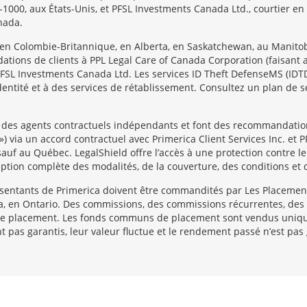
1-1000, aux États-Unis, et PFSL Investments Canada Ltd., courtier 
nada.
 en Colombie-Britannique, en Alberta, en Saskatchewan, au Manitob
ions de clients à PPL Legal Care of Canada Corporation (faisant aff
t PFSL Investments Canada Ltd. Les services ID Theft DefenseMS (ID
’identité et à des services de rétablissement. Consultez un plan de s
 des agents contractuels indépendants et font des recommandation
 ») via un accord contractuel avec Primerica Client Services Inc. et
uf au Québec. LegalShield offre l’accès à une protection contre le 
ption complète des modalités, de la couverture, des conditions et d
sentants de Primerica doivent être commandités par Les Placemen
ga, en Ontario. Des commissions, des commissions récurrentes, des 
 placement. Les fonds communs de placement sont vendus uniquem
 pas garantis, leur valeur fluctue et le rendement passé n’est pas