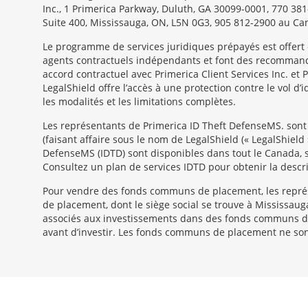
Inc., 1 Primerica Parkway, Duluth, GA 30099-0001, 770 38
Suite 400, Mississauga, ON, L5N 0G3, 905 812-2900 au Ca
Le programme de services juridiques prépayés est offert
agents contractuels indépendants et font des recommandat
accord contractuel avec Primerica Client Services Inc. e
LegalShield offre l’accès à une protection contre le vol d
les modalités et les limitations complètes.
Les représentants de Primerica ID Theft Defense
MS
sont
(faisant affaire sous le nom de LegalShield (« LegalShield
DefenseMS (IDTD) sont disponibles dans tout le Canada, sa
Consultez un plan de services IDTD pour obtenir la descri
Pour vendre des fonds communs de placement, les repré
de placement, dont le siège social se trouve à Mississau
associés aux investissements dans des fonds communs de
avant d’investir. Les fonds communs de placement ne sont
Morgage
Disclosures
Section