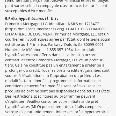
rémunération perçue par Answer Financial et ses employés
peut varier selon la compagnie d’assurance. Les tarifs sont
susceptibles d’être modifiés.
5
Prêts hypothécaires (É.-U.) :
Primerica Mortgage, LLC, identifiant NMLS no 1723477
(https://nmlsconsumeraccess.org). ÉGALITÉ DES CHANCES
EN MATIÈRE DE LOGEMENT. Primerica Mortgage, LLC est un
courtier en hypothèques agréé par l’État, dont le siège social
est situé au 1 Primerica. Parkway, Duluth, Ga 30099-0001.
Numéro de téléphone : 1 855 357-1054. Les produits
hypothécaires sont offerts dans le cadre d’un accord
contractuel entre Primerica Mortgage, LLC et un prêteur
tiers. Cela ne constitue pas un engagement à prêter ou à
prolonger du crédit. Tous les prêts, crédits et garanties sont
soumis à l’évaluation et à l’approbation du prêteur. Les
modalités, taux, données, programmes, informations et
conditions peuvent être modifiés sans préavis. Tous les
produits de prêt ne sont pas disponibles dans tous les États.
Des restrictions spécifiques au programme peuvent
s’appliquer. Veuillez consulter votre initiateur de prêt
hypothécaires (MLO) pour obtenir des détails complets.
Votre MLO peut uniquement initier des prêts hypothécaires