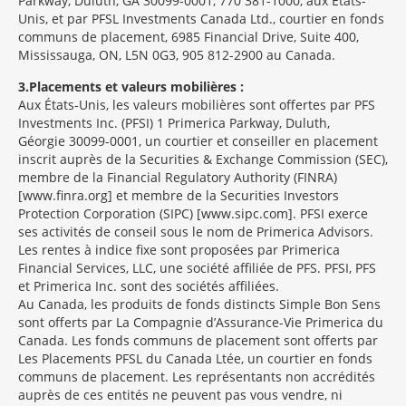
Parkway, Duluth, GA 30099-0001, 770 381-1000, aux États-
Unis, et par PFSL Investments Canada Ltd., courtier en fonds
communs de placement, 6985 Financial Drive, Suite 400,
Mississauga, ON, L5N 0G3, 905 812-2900 au Canada.
3
Placements et valeurs mobilières :
Aux États-Unis, les valeurs mobilières sont offertes par PFS
Investments Inc. (PFSI) 1 Primerica Parkway, Duluth,
Géorgie 30099-0001, un courtier et conseiller en placement
inscrit auprès de la Securities & Exchange Commission (SEC),
membre de la Financial Regulatory Authority (FINRA)
[www.finra.org] et membre de la Securities Investors
Protection Corporation (SIPC) [www.sipc.com]. PFSI exerce
ses activités de conseil sous le nom de Primerica Advisors.
Les rentes à indice fixe sont proposées par Primerica
Financial Services, LLC, une société affiliée de PFS. PFSI, PFS
et Primerica Inc. sont des sociétés affiliées.
Au Canada, les produits de fonds distincts Simple Bon Sens
sont offerts par La Compagnie d’Assurance-Vie Primerica du
Canada. Les fonds communs de placement sont offerts par
Les Placements PFSL du Canada Ltée, un courtier en fonds
communs de placement. Les représentants non accrédités
auprès de ces entités ne peuvent pas vous vendre, ni