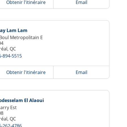
Obtenir l'itinéraire
Email
lay Lam Lam
Boul Metropolitain E
04
éal, QC
6-894-5515
Obtenir l'itinéraire
Email
bdesselam El Alaoui
Jarry Est
08
éal, QC
6-262-4786