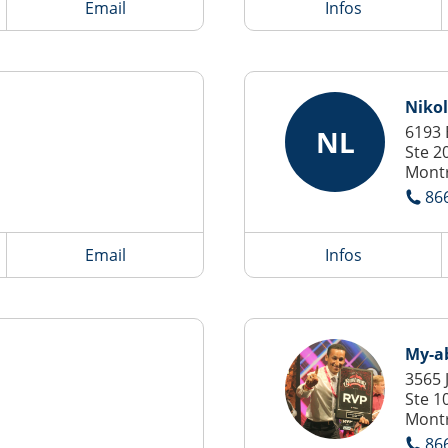
Email
Infos
Niko
6193 
NL
Ste 2
Montr
86
Email
Infos
My-a
3565 
Ste 1
Montr
86