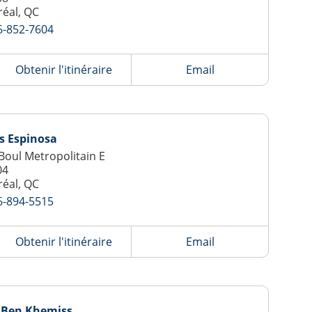
éal, QC
6-852-7604
Obtenir l'itinéraire
Email
s Espinosa
Boul Metropolitain E
04
éal, QC
6-894-5515
Obtenir l'itinéraire
Email
 Ben Khemiss