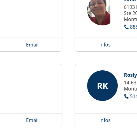
6193 
Ste 2
Montr
88
Email
Infos
Rosl
14-63
RK
Montr
51
Email
Infos