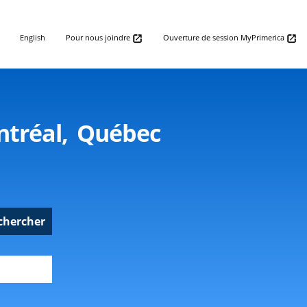
English
Pour nous joindre
Ouverture de session MyPrimerica
ntréal, Québec
chercher