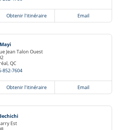
Obtenir l'itinéraire
Email
 Mayi
ue Jean Talon Ouest
02
éal, QC
6-852-7604
Obtenir l'itinéraire
Email
 Bechichi
Jarry Est
08