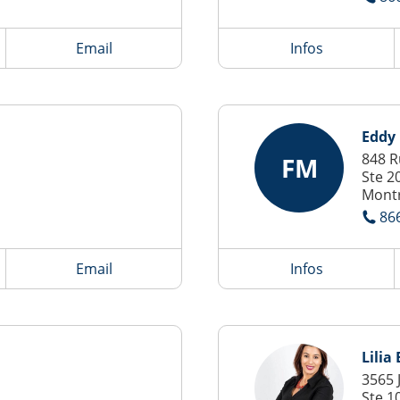
Email
Infos
Eddy
848 R
FM
Ste 2
Montr
86
Email
Infos
Lilia
3565 
Ste 1