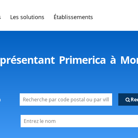
s
Les solutions
Établissements
présentant Primerica à Mo
n
Re