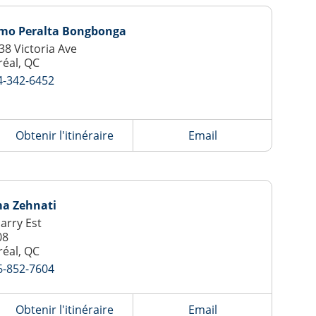
mo Peralta Bongbonga
38 Victoria Ave
éal, QC
4-342-6452
Obtenir l'itinéraire
Email
ma Zehnati
Jarry Est
08
éal, QC
6-852-7604
Obtenir l'itinéraire
Email