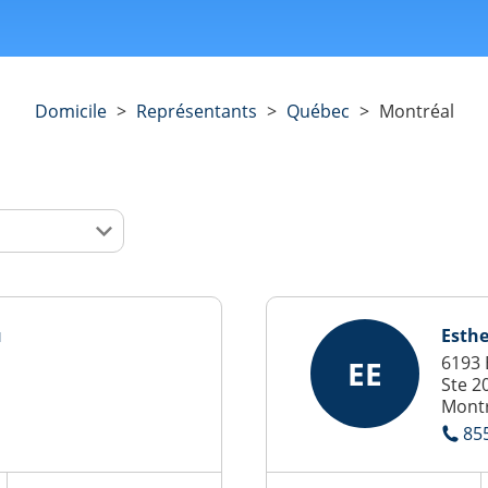
Domicile
>
Représentants
>
Québec
>
Montréal
u
Esthe
6193 
EE
Ste 2
Montr
85