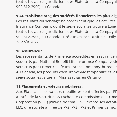
toutes les autres juridictions des États-Unis, La Compagn
905 812-2900) au Canada.
9
Au troisième rang des sociétés financières les plus dig
Les résultats du sondage ne concernent que les activités 
Insurance Company, dont le siège social se trouve à Long
toutes les autres juridictions des États-Unis, La Compagn
905 812-2900) au Canada. Tiré d’Investor’s Business Daily,
26 août 2022.
10
Assurance :
Les représentants de Primerica accrédités en assurance-vi
souscrits par National Benefit Life Insurance Company, siè
souscrits par Primerica Life Insurance Company, bureau p
Au Canada, les produits d’assurance-vie temporaire et le
siège social est situé à : Mississauga, en Ontario.
11
Placements et valeurs mobilières :
Aux États-Unis, les valeurs mobilières sont offertes par P
auprès de la Securities & Exchange Commission (SEC), mem
Corporation (SIPC) [www.sipc.com]. PFSI exerce ses activit
LLC, une société affiliée de PFS. PFSI, PFS et Primerica Inc.
Morgage