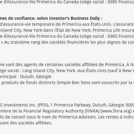
ie d’Assurance-Vie Primerica du Canada (siège social : 6985 Financia
nes de confiance, selon Investor’s Business Daily :
d’assurance-vie temporaire de Primerica aux États-Unis. L’assuranc
 Island City, New York dans l’État de New York; Primerica Life Ins
ie d’Assurance-Vie Primerica du Canada (siège social : 6985 Financia
 « Au troisième rang des sociétés financières les plus dignes de con
e sont des agents de certaines sociétés affiliées de Primerica. À 
ge social : Long Island City, New York. Aux États-Unis (sauf à New 
rincipal : Duluth, Géorgie
s produits de fonds distincts Simple Bon Sens sont souscrits par 
FS Investments Inc. (PFSI), 1 Primerica Parkway, Duluth, Géorgie 300
bre de la Financial Regulatory Authority (FINRA) [www.finra.org] e
és de conseil sous le nom de Primerica Advisors. Les rentes à indic
 sont des sociétés affiliées.