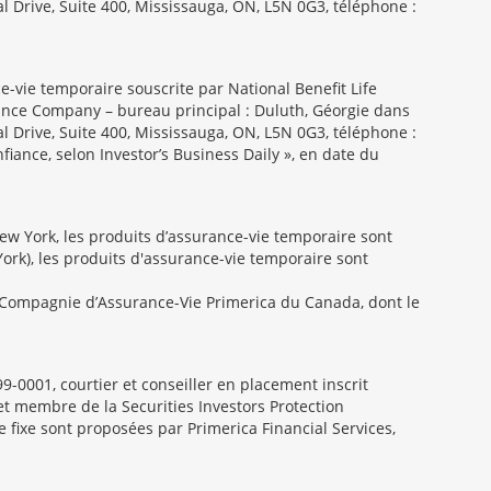
l Drive, Suite 400, Mississauga, ON, L5N 0G3, téléphone :
e-vie temporaire souscrite par National Benefit Life
urance Company – bureau principal : Duluth, Géorgie dans
l Drive, Suite 400, Mississauga, ON, L5N 0G3, téléphone :
fiance, selon Investor’s Business Daily », en date du
New York, les produits d’assurance-vie temporaire sont
York), les produits d'assurance-vie temporaire sont
la Compagnie d’Assurance-Vie Primerica du Canada, dont le
99-0001, courtier et conseiller en placement inscrit
t membre de la Securities Investors Protection
e fixe sont proposées par Primerica Financial Services,