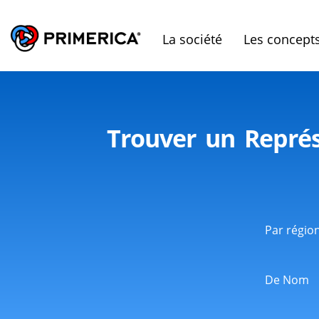
La société
Les concept
Trouver un Repré
Par régio
De Nom