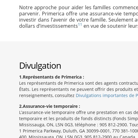
Notre approche pour aider les familles commence p
parvenir. Primerica offre une assurance-vie temp
investir dans l’avenir de votre famille. Seulement 
11
dollars d’investissements
en vue de soutenir leurs
Divulgation
1
Représentants de Primerica :
Les représentants de Primerica sont des agents contractu
États. Les représentants ne peuvent offrir des produits e
renseignements, consultez
Divulgations importantes de 
2
Assurance-vie temporaire :
L’assurance-vie temporaire offre une prestation en cas d
temporaire et les produits de fonds distincts (Fonds Simp
Mississauga, ON, L5N 0G3, téléphone : 905 812-2900. Tous 
1 Primerica Parkway, Duluth, GA 30099-0001, 770 381-1000
400, Mississauga, ON, L5N 0G3, 905 812-2900 au Canada.