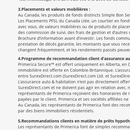
3
Placements et valeurs mobilières :
Au Canada, les produits de fonds distincts Simple Bon S
Les Placements PFSL du Canada Ltée, un courtier en fond
avec vous, de valeurs mobilières ou de produits de place
des commission de suivi, des frais de gestion et d’autre
Brochure d’information avant d’investir. Les fonds commun
prestation de décès garantie, les montants que vous rece
changent fréquemment, et les rendements passés peuvent n
4
Programme de recommandation client d’assurance aut
Primerica Secure™ est offert uniquement en Alberta, en O
immobilière est offerte en Colombie-Britannique. L’assur
entre SurexDirect.com (SurexDirect.com Ltd. et SurexDire
L’assurance auto & habitation n’est pas directement offe
SurexDirect.com et ne doivent pas agir en relation avec,
représentants de Primerica reçoivent des honoraires de 
payées par le client. Primerica et ses sociétés affiliées ne
Au Canada, les représentants de Primerica font des reco
par des biens immobiliers résidentiels.
5
Recommandations clients en matière de prêts hypothé
Les représentants de Primerica font de simples recomma