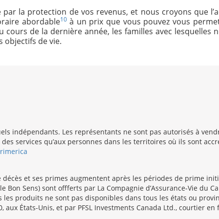
ar la protection de vos revenus, et nous croyons que l’a
10
oraire abordable
à un prix que vous pouvez vous permett
au cours de la dernière année, les familles avec lesquelles n
 objectifs de vie.
els indépendants. Les représentants ne sont pas autorisés à vendre
t des services qu’aux personnes dans les territoires où ils sont ac
Primerica
e décès et ses primes augmentent après les périodes de prime initia
le Bon Sens) sont offferts par La Compagnie d’Assurance-Vie du Cana
les produits ne sont pas disponibles dans tous les états ou provin
, aux États-Unis, et par PFSL Investments Canada Ltd., courtier e