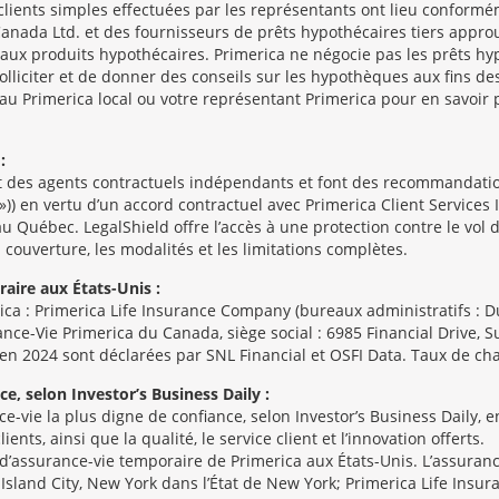
lients simples effectuées par les représentants ont lieu conform
anada Ltd. et des fournisseurs de prêts hypothécaires tiers appro
aux produits hypothécaires. Primerica ne négocie pas les prêts hypo
solliciter et de donner des conseils sur les hypothèques aux fin
reau Primerica local ou votre représentant Primerica pour en savo
:
 des agents contractuels indépendants et font des recommandation
 »)) en vertu d’un accord contractuel avec Primerica Client Services
 Québec. LegalShield offre l’accès à une protection contre le vol d
 couverture, les modalités et les limitations complètes.
aire aux États-Unis :
a : Primerica Life Insurance Company (bureaux administratifs : Du
ance-Vie Primerica du Canada, siège social : 6985 Financial Drive, 
en 2024 sont déclarées par SNL Financial et OSFI Data. Taux de ch
e, selon Investor’s Business Daily :
vie la plus digne de confiance, selon Investor’s Business Daily, e
nts, ainsi que la qualité, le service client et l’innovation offerts.
d’assurance-vie temporaire de Primerica aux États-Unis. L’assuranc
 Island City, New York dans l’État de New York; Primerica Life Ins