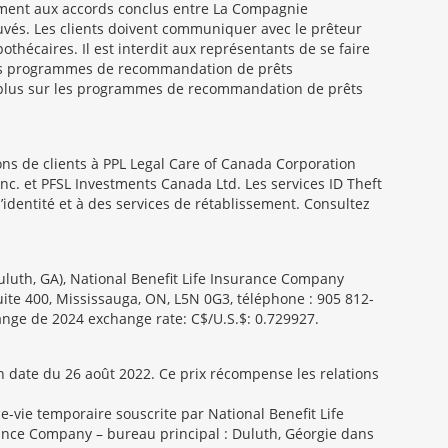
ément aux accords conclus entre La Compagnie
uvés. Les clients doivent communiquer avec le prêteur
thécaires. Il est interdit aux représentants de se faire
s des programmes de recommandation de prêts
ir plus sur les programmes de recommandation de prêts
s de clients à PPL Legal Care of Canada Corporation
 Inc. et PFSL Investments Canada Ltd. Les services ID Theft
’identité et à des services de rétablissement. Consultez
luth, GA), National Benefit Life Insurance Company
Suite 400, Mississauga, ON, L5N 0G3, téléphone : 905 812-
ange de 2024 exchange rate: C$/U.S.$: 0.729927.
n date du 26 août 2022. Ce prix récompense les relations
e-vie temporaire souscrite par National Benefit Life
urance Company – bureau principal : Duluth, Géorgie dans