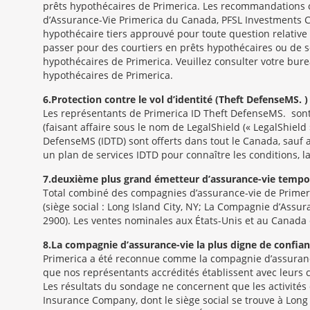
prêts hypothécaires de Primerica. Les recommandations c
d’Assurance-Vie Primerica du Canada, PFSL Investments C
hypothécaire tiers approuvé pour toute question relative 
passer pour des courtiers en prêts hypothécaires ou de 
hypothécaires de Primerica. Veuillez consulter votre bu
hypothécaires de Primerica.
6
Protection contre le vol d’identité (Theft Defense
MS
) 
Les représentants de Primerica ID Theft Defense
MS
sont
(faisant affaire sous le nom de LegalShield (« LegalShield
DefenseMS (IDTD) sont offerts dans tout le Canada, sauf au
un plan de services IDTD pour connaître les conditions, la
7
deuxième plus grand émetteur d’assurance-vie tempor
Total combiné des compagnies d’assurance-vie de Primeric
(siège social : Long Island City, NY; La Compagnie d’Assur
2900). Les ventes nominales aux États-Unis et au Canada 
8
La compagnie d’assurance-vie la plus digne de confianc
Primerica a été reconnue comme la compagnie d’assurance-
que nos représentants accrédités établissent avec leurs clie
Les résultats du sondage ne concernent que les activités 
Insurance Company, dont le siège social se trouve à Long