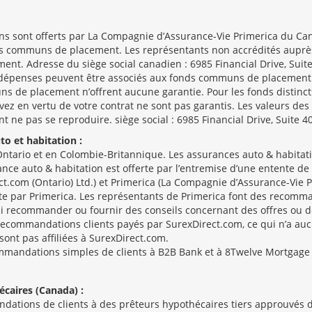
ens sont offerts par La Compagnie d’Assurance-Vie Primerica du C
s communs de placement. Les représentants non accrédités auprès 
ment. Adresse du siège social canadien : 6985 Financial Drive, Sui
s dépenses peuvent être associés aux fonds communs de placement et 
s de placement n’offrent aucune garantie. Pour les fonds distincts,
vez en vertu de votre contrat ne sont pas garantis. Les valeurs d
e pas se reproduire. siège social : 6985 Financial Drive, Suite 4
o et habitation :
ntario et en Colombie-Britannique. Les assurances auto & habitati
ance auto & habitation est offerte par l’entremise d’une entente d
ct.com (Ontario) Ltd.) et Primerica (La Compagnie d’Assurance-Vie 
rte par Primerica. Les représentants de Primerica font des recomma
 ni recommander ou fournir des conseils concernant des offres ou 
recommandations clients payés par SurexDirect.com, ce qui n’a auc
 sont pas affiliées à SurexDirect.com.
mmandations simples de clients à B2B Bank et à 8Twelve Mortgage C
caires (Canada) :
ndations de clients à des prêteurs hypothécaires tiers approuvé