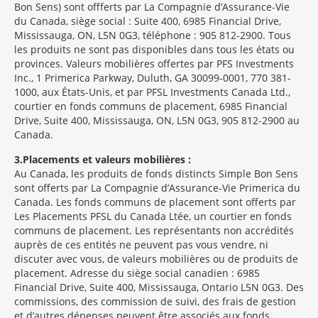
Bon Sens) sont offferts par La Compagnie d’Assurance-Vie
du Canada, siège social : Suite 400, 6985 Financial Drive,
Mississauga, ON, L5N 0G3, téléphone : 905 812-2900. Tous
les produits ne sont pas disponibles dans tous les états ou
provinces. Valeurs mobilières offertes par PFS Investments
Inc., 1 Primerica Parkway, Duluth, GA 30099-0001, 770 381-
1000, aux États-Unis, et par PFSL Investments Canada Ltd.,
courtier en fonds communs de placement, 6985 Financial
Drive, Suite 400, Mississauga, ON, L5N 0G3, 905 812-2900 au
Canada.
3
Placements et valeurs mobilières :
Au Canada, les produits de fonds distincts Simple Bon Sens
sont offerts par La Compagnie d’Assurance-Vie Primerica du
Canada. Les fonds communs de placement sont offerts par
Les Placements PFSL du Canada Ltée, un courtier en fonds
communs de placement. Les représentants non accrédités
auprès de ces entités ne peuvent pas vous vendre, ni
discuter avec vous, de valeurs mobilières ou de produits de
placement. Adresse du siège social canadien : 6985
Financial Drive, Suite 400, Mississauga, Ontario L5N 0G3. Des
commissions, des commission de suivi, des frais de gestion
et d’autres dépenses peuvent être associés aux fonds