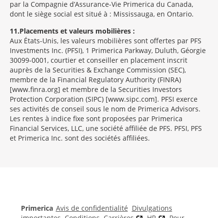
par la Compagnie d’Assurance-Vie Primerica du Canada,
dont le siège social est situé à : Mississauga, en Ontario.
11
Placements et valeurs mobilières :
Aux États-Unis, les valeurs mobilières sont offertes par PFS
Investments Inc. (PFSI), 1 Primerica Parkway, Duluth, Géorgie
30099-0001, courtier et conseiller en placement inscrit
auprès de la Securities & Exchange Commission (SEC),
membre de la Financial Regulatory Authority (FINRA)
[www.finra.org] et membre de la Securities Investors
Protection Corporation (SIPC) [www.sipc.com]. PFSI exerce
ses activités de conseil sous le nom de Primerica Advisors.
Les rentes à indice fixe sont proposées par Primerica
Financial Services, LLC, une société affiliée de PFS. PFSI, PFS
et Primerica Inc. sont des sociétés affiliées.
Morgage
Disclosures
Section
Primerica
Avis de confidentialité
Divulgations
importantes
Conditions
Carrières
HR
Pour