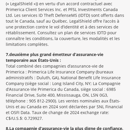
(« LegalShield »)) en vertu d’un accord contractuel avec
Primerica Client Services Inc. et PFSL Investments Canada
Ltd. Les services ID Theft DefenseMS (IDTD) sont offerts dans
tout le Canada, sauf au Québec. LegalShield offre l’accès à
une protection contre le vol d’identité et à des services de
rétablissement. Consultez un plan de services IDTD pour
connaître les conditions, la couverture, les modalités et les
limitations complètes.
7
deuxième plus grand émetteur d’assurance-vie
temporaire aux États-Unis :
Total combiné des compagnies d’assurance-vie de
Primerica : Primerica Life Insurance Company (bureaux
administratifs : Duluth, GA), National Benefit Life Insurance
Company (siège social : Long Island City, NY; La Compagnie
d’Assurance-Vie Primerica du Canada, siège social : 6985
Financial Drive, Suite 400, Mississauga, ON, L5N 0G3,
téléphone : 905 812-2900). Les ventes nominales aux États-
Unis et au Canada en 2024 sont déclarées par SNL Financial
et OSFI Data. Taux de change de 2024 exchange rate:
C$/U.S.$: 0.729927.
8
La compagnie d’assurance-vie la plus digne de confiance,