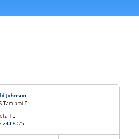
ld Johnson
S Tamiami Trl
ota, FL
6-244-8025