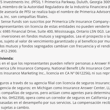
PFS Investments Inc. (PFSI), 1 Primerica Parkway, Duluth, Georgia 30
), miembro de la Autoridad Reguladora de la Industria Financiera (
de asesoría de PFSI se realiza bajo el nombre de Primerica Advisor
ca, Inc. son compañías filiales.
ense Funds son suscritos por Primerica Life Insurance Company o
epresentantes sin licencia de estas entidades no pueden venderle
á: 6985 Financial Drive, Suite 400, Mississauga, Ontario L5N 0G3. Las
 inversiones en fondos mutuos y segregados. Lea el prospecto o la 
, sujeto al valor de vencimiento garantizado y al beneficio por mu
ndos mutuos y fondos segregados cambian con frecuencia y el rendi
5-812-2900.
ivienda:
en el que los representantes pueden referir personas a Answer Fin
merica Life Insurance Company, National Benefit Life Insurance Comp
ices Insurance Marketing Inc., licencia en CA Nº 0612256), ni sus re
guros a través de su agencia filial con licencia de seguros Insuranc
gencia de seguros; en Michigan como Insurance Answer Center, LL
son compañías de seguros, pero actúan como agentes para determina
ia No. 0H52358), opera como un corredor de seguros en California y
basadas en el desempeño por sus servicios. La compensación recib
 sujetas a cambio.