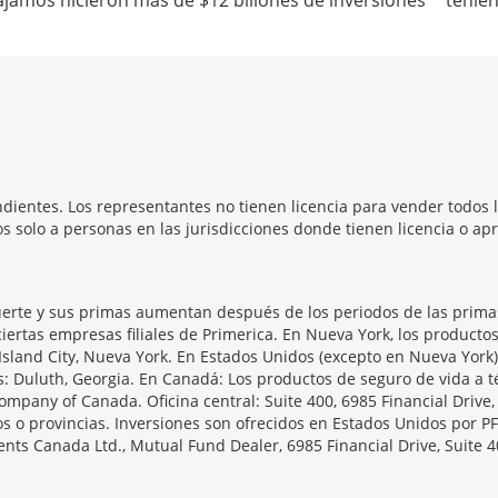
abajamos hicieron más de $12 billones de inversiones
tenien
dientes. Los representantes no tienen licencia para vender todos l
 solo a personas en las jurisdicciones donde tienen licencia o apr
erte y sus primas aumentan después de los periodos de las primas 
iertas empresas filiales de Primerica. En Nueva York, los producto
Island City, Nueva York. En Estados Unidos (excepto en Nueva York)
as: Duluth, Georgia. En Canadá: Los productos de seguro de vida 
ompany of Canada. Oficina central: Suite 400, 6985 Financial Drive
s o provincias. Inversiones son ofrecidos en Estados Unidos por PF
ts Canada Ltd., Mutual Fund Dealer, 6985 Financial Drive, Suite 4