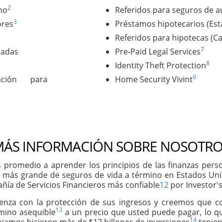
2
no
Referidos para seguros de a
3
ores
Préstamos hipotecarios (Es
Referidos para hipotecas (C
7
radas
Pre-Paid Legal Services
8
Identity Theft Protection
9
ación para
Home Security Vivint
ÁS INFORMACIÓN SOBRE NOSOTRO
 promedio a aprender los principios de las finanzas per
 más grande de seguros de vida a término en Estados Un
ñía de Servicios Financieros más confiable
12
por Investor's
ienza con la protección de sus ingresos y creemos que 
13
rmino asequible
a un precio que usted puede pagar, lo qu
14