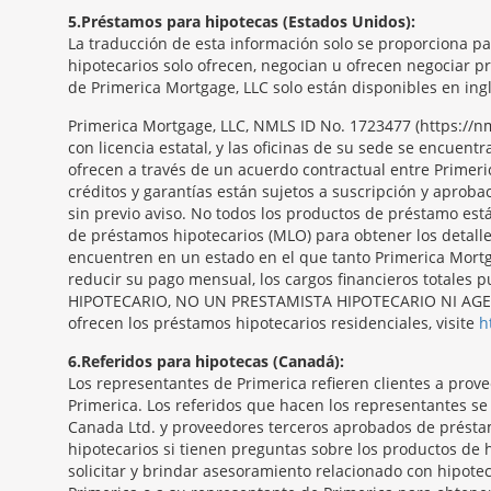
5
Préstamos para hipotecas (Estados Unidos):
La traducción de esta información solo se proporciona p
hipotecarios solo ofrecen, negocian u ofrecen negociar p
de Primerica Mortgage, LLC solo están disponibles en ingl
Primerica Mortgage, LLC, NMLS ID No. 1723477 (https:/
con licencia estatal, y las oficinas de su sede se encue
ofrecen a través de un acuerdo contractual entre Primeri
créditos y garantías están sujetos a suscripción y aproba
sin previo aviso. No todos los productos de préstamo est
de préstamos hipotecarios (MLO) para obtener los detall
encuentren en un estado en el que tanto Primerica Mortga
reducir su pago mensual, los cargos financieros totale
HIPOTECARIO, NO UN PRESTAMISTA HIPOTECARIO NI AGENTE
ofrecen los préstamos hipotecarios residenciales, visite
h
6
Referidos para hipotecas (Canadá):
Los representantes de Primerica refieren clientes a pro
Primerica. Los referidos que hacen los representantes s
Canada Ltd. y proveedores terceros aprobados de présta
hipotecarios si tienen preguntas sobre los productos de 
solicitar y brindar asesoramiento relacionado con hipotec