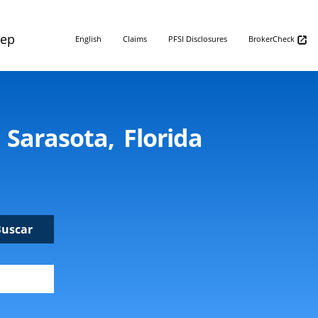
Rep
English
Claims
PFSI Disclosures
BrokerCheck
Sarasota, Florida
Buscar