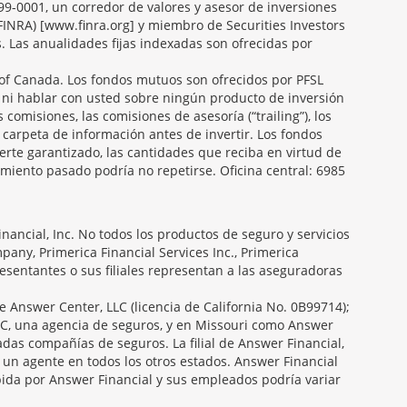
099-0001, un corredor de valores y asesor de inversiones
FINRA) [www.finra.org] y miembro de Securities Investors
s. Las anualidades fijas indexadas son ofrecidas por
f Canada. Los fondos mutuos son ofrecidos por PFSL
 ni hablar con usted sobre ningún producto de inversión
 comisiones, las comisiones de asesoría (“trailing”), los
carpeta de información antes de invertir. Los fondos
erte garantizado, las cantidades que reciba en virtud de
miento pasado podría no repetirse. Oficina central: 6985
ancial, Inc. No todos los productos de seguro y servicios
any, Primerica Financial Services Inc., Primerica
presentantes o sus filiales representan a las aseguradoras
e Answer Center, LLC (licencia de California No. 0B99714);
C, una agencia de seguros, y en Missouri como Answer
das compañías de seguros. La filial de Answer Financial,
 un agente en todos los otros estados. Answer Financial
ida por Answer Financial y sus empleados podría variar