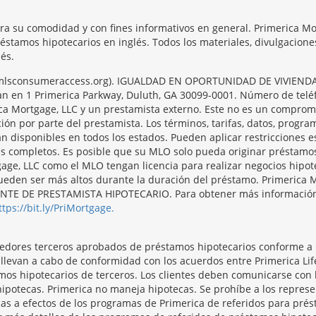
ara su comodidad y con fines informativos en general. Primerica M
réstamos hipotecarios en inglés. Todos los materiales, divulgacion
és.
/nmlsconsumeraccess.org). IGUALDAD EN OPORTUNIDAD DE VIVIENDA. 
ntran en 1 Primerica Parkway, Duluth, GA 30099-0001. Número de tel
ca Mortgage, LLC y un prestamista externo. Este no es un compromi
ción por parte del prestamista. Los términos, tarifas, datos, progr
án disponibles en todos los estados. Pueden aplicar restricciones 
es completos. Es posible que su MLO solo pueda originar préstamo
ge, LLC como el MLO tengan licencia para realizar negocios hipote
s pueden ser más altos durante la duración del préstamo. Primer
 DE PRESTAMISTA HIPOTECARIO. Para obtener más información y 
ttps://bit.ly/PriMortgage.
veedores terceros aprobados de préstamos hipotecarios conforme a
e llevan a cabo de conformidad con los acuerdos entre Primerica L
mos hipotecarios de terceros. Los clientes deben comunicarse con
hipotecas. Primerica no maneja hipotecas. Se prohíbe a los repres
as a efectos de los programas de Primerica de referidos para prést