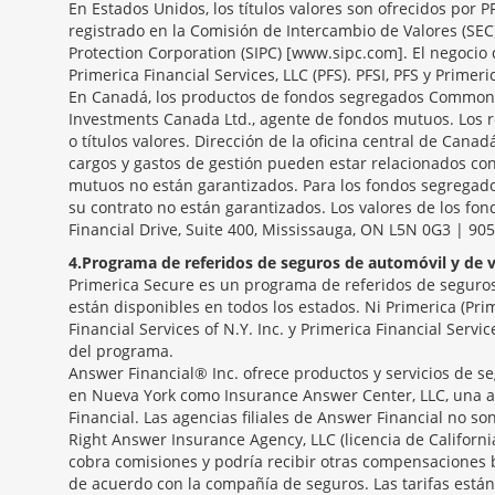
En Estados Unidos, los títulos valores son ofrecidos por 
registrado en la Comisión de Intercambio de Valores (SEC
Protection Corporation (SIPC) [www.sipc.com]. El negocio 
Primerica Financial Services, LLC (PFS). PFSI, PFS y Primeri
En Canadá, los productos de fondos segregados Common S
Investments Canada Ltd., agente de fondos mutuos. Los r
o títulos valores. Dirección de la oficina central de Canad
cargos y gastos de gestión pueden estar relacionados con
mutuos no están garantizados. Para los fondos segregados
su contrato no están garantizados. Los valores de los fo
Financial Drive, Suite 400, Mississauga, ON L5N 0G3 | 90
4
Programa de referidos de seguros de automóvil y de v
Primerica Secure es un programa de referidos de seguros 
están disponibles en todos los estados. Ni Primerica (Pri
Financial Services of N.Y. Inc. y Primerica Financial Serv
del programa.
Answer Financial® Inc. ofrece productos y servicios de se
en Nueva York como Insurance Answer Center, LLC, una a
Financial. Las agencias filiales de Answer Financial no 
Right Answer Insurance Agency, LLC (licencia de Californ
cobra comisiones y podría recibir otras compensaciones 
de acuerdo con la compañía de seguros. Las tarifas están