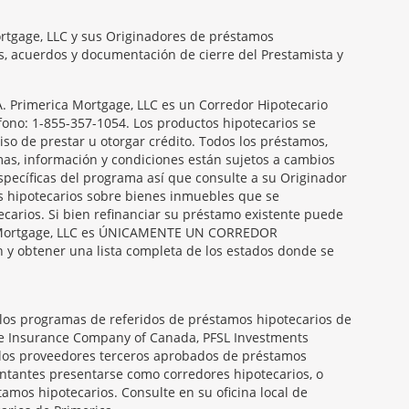
ortgage, LLC y sus Originadores de préstamos
es, acuerdos y documentación de cierre del Prestamista y
Primerica Mortgage, LLC es un Corredor Hipotecario
éfono: 1-855-357-1054. Los productos hipotecarios se
so de prestar u otorgar crédito. Todos los préstamos,
amas, información y condiciones están sujetos a cambios
específicas del programa así que consulte a su Originador
s hipotecarios sobre bienes inmuebles que se
carios. Si bien refinanciar su préstamo existente puede
ica Mortgage, LLC es ÚNICAMENTE UN CORREDOR
obtener una lista completa de los estados donde se
 los programas de referidos de préstamos hipotecarios de
ife Insurance Company of Canada, PFSL Investments
 los proveedores terceros aprobados de préstamos
entantes presentarse como corredores hipotecarios, o
amos hipotecarios. Consulte en su oficina local de