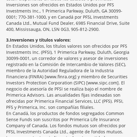
Inversiones son ofrecidos en Estados Unidos por PFS
Investments Inc., 1 Primerica Parkway, Duluth, GA 30099-
0001; 770-381-1000, y en Canadá por PFSL Investments
Canada Ltd., Mutual Fund Dealer, 6985 Financial Drive, Suite
400, Mississauga, ON, L5N 0G3, 905-812-2900.
3
Inversiones y títulos valores:
En Estados Unidos, los títulos valores son ofrecidos por PFS
Investments Inc. (PFSI), 1 Primerica Parkway, Duluth, Georgia
30099-0001, un corredor de valores y asesor de inversiones
registrado en la Comisión de Intercambio de Valores (SEC),
miembro de la Autoridad Reguladora de la Industria
Financiera (FINRA) [www.finra.org] y miembro de Securities
Investors Protection Corporation (SIPC) [www.sipc.com]. El
negocio de asesoría de PFSI se realiza bajo el nombre de
Primerica Advisors. Las anualidades fijas indexadas son
ofrecidas por Primerica Financial Services, LLC (PFS). PFSI,
PFS y Primerica, Inc. son compañías filiales.
En Canadá, los productos de fondos segregados Common
Sense Funds son suscritos por Primerica Life Insurance
Company of Canada. Los fondos mutuos son ofrecidos por
PFSL Investments Canada Ltd., agente de fondos mutuos.