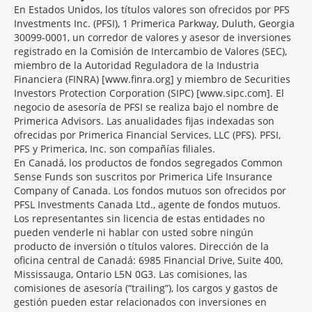
En Estados Unidos, los títulos valores son ofrecidos por PFS
Investments Inc. (PFSI), 1 Primerica Parkway, Duluth, Georgia
30099-0001, un corredor de valores y asesor de inversiones
registrado en la Comisión de Intercambio de Valores (SEC),
miembro de la Autoridad Reguladora de la Industria
Financiera (FINRA) [www.finra.org] y miembro de Securities
Investors Protection Corporation (SIPC) [www.sipc.com]. El
negocio de asesoría de PFSI se realiza bajo el nombre de
Primerica Advisors. Las anualidades fijas indexadas son
ofrecidas por Primerica Financial Services, LLC (PFS). PFSI,
PFS y Primerica, Inc. son compañías filiales.
En Canadá, los productos de fondos segregados Common
Sense Funds son suscritos por Primerica Life Insurance
Company of Canada. Los fondos mutuos son ofrecidos por
PFSL Investments Canada Ltd., agente de fondos mutuos.
Los representantes sin licencia de estas entidades no
pueden venderle ni hablar con usted sobre ningún
producto de inversión o títulos valores. Dirección de la
oficina central de Canadá: 6985 Financial Drive, Suite 400,
Mississauga, Ontario L5N 0G3. Las comisiones, las
comisiones de asesoría (“trailing”), los cargos y gastos de
gestión pueden estar relacionados con inversiones en