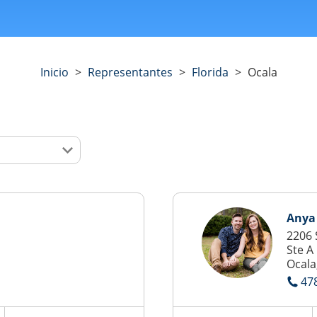
Inicio
>
Representantes
>
Florida
>
Ocala
Anya
2206 
Ste A
Ocala
47