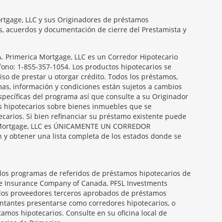
ortgage, LLC y sus Originadores de préstamos
es, acuerdos y documentación de cierre del Prestamista y
Primerica Mortgage, LLC es un Corredor Hipotecario
éfono: 1-855-357-1054. Los productos hipotecarios se
so de prestar u otorgar crédito. Todos los préstamos,
amas, información y condiciones están sujetos a cambios
específicas del programa así que consulte a su Originador
s hipotecarios sobre bienes inmuebles que se
carios. Si bien refinanciar su préstamo existente puede
ica Mortgage, LLC es ÚNICAMENTE UN CORREDOR
obtener una lista completa de los estados donde se
 los programas de referidos de préstamos hipotecarios de
ife Insurance Company of Canada, PFSL Investments
 los proveedores terceros aprobados de préstamos
entantes presentarse como corredores hipotecarios, o
amos hipotecarios. Consulte en su oficina local de