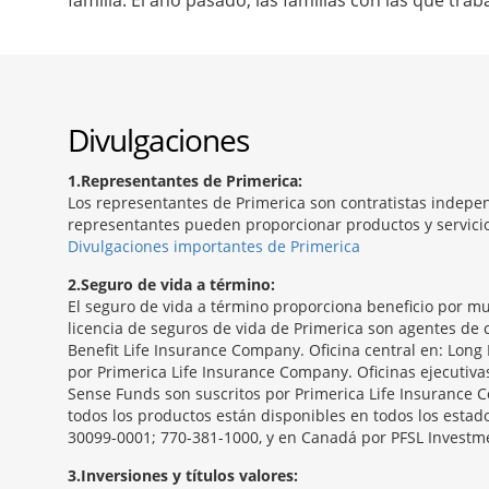
familia. El año pasado, las familias con las que tr
Divulgaciones
1
Representantes de Primerica:
Los representantes de Primerica son contratistas indepen
representantes pueden proporcionar productos y servicios
Divulgaciones importantes de Primerica
2
Seguro de vida a término:
El seguro de vida a término proporciona beneficio por mu
licencia de seguros de vida de Primerica son agentes de c
Benefit Life Insurance Company. Oficina central en: Long 
por Primerica Life Insurance Company. Oficinas ejecutiv
Sense Funds son suscritos por Primerica Life Insurance C
todos los productos están disponibles en todos los estado
30099-0001; 770-381-1000, y en Canadá por PFSL Investmen
3
Inversiones y títulos valores: