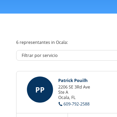
6
representantes
in Ocala:
Patrick Pouilh
2206 SE 3Rd Ave
PP
Ste A
Ocala, FL
609-792-2588