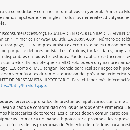
ara su comodidad y con fines informativos en general. Primerica M
réstamos hipotecarios en inglés. Todos los materiales, divulgacion
és.
/nmlsconsumeraccess.org). IGUALDAD EN OPORTUNIDAD DE VIVIENDA. 
ntran en 1 Primerica Parkway, Duluth, GA 30099-0001. Número de tel
ca Mortgage, LLC y un prestamista externo. Este no es un compromi
ción por parte del prestamista. Los términos, tarifas, datos, progr
án disponibles en todos los estados. Pueden aplicar restricciones 
es completos. Es posible que su MLO solo pueda originar préstamo
ge, LLC como el MLO tengan licencia para realizar negocios hipote
s pueden ser más altos durante la duración del préstamo. Primer
 DE PRESTAMISTA HIPOTECARIO. Para obtener más información y 
ttps://bit.ly/PriMortgage.
veedores terceros aprobados de préstamos hipotecarios conforme a
e llevan a cabo de conformidad con los acuerdos entre Primerica L
mos hipotecarios de terceros. Los clientes deben comunicarse con
hipotecas. Primerica no maneja hipotecas. Se prohíbe a los repres
as a efectos de los programas de Primerica de referidos para prést