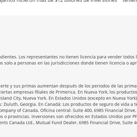
abajamos hicieron más de $12 billones de inversiones
tenien
dientes. Los representantes no tienen licencia para vender todos l
 solo a personas en las jurisdicciones donde tienen licencia o apr
erte y sus primas aumentan después de los periodos de las primas 
iertas empresas filiales de Primerica. En Nueva York, los producto
Island City, Nueva York. En Estados Unidos (excepto en Nueva York)
as: Duluth, Georgia. En Canadá: Los productos de seguro de vida 
ompany of Canada. Oficina central: Suite 400, 6985 Financial Drive
s o provincias. Inversiones son ofrecidos en Estados Unidos por PF
ts Canada Ltd., Mutual Fund Dealer, 6985 Financial Drive, Suite 4