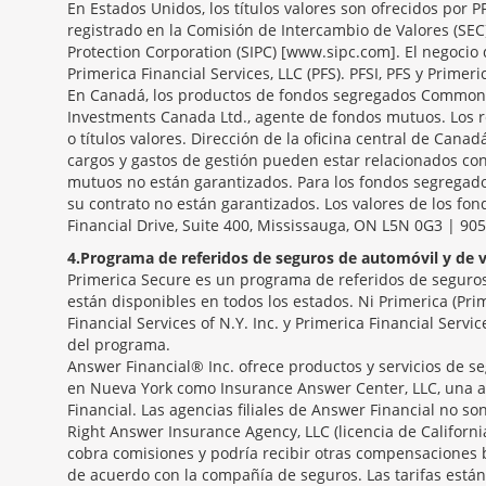
En Estados Unidos, los títulos valores son ofrecidos por 
registrado en la Comisión de Intercambio de Valores (SEC
Protection Corporation (SIPC) [www.sipc.com]. El negocio 
Primerica Financial Services, LLC (PFS). PFSI, PFS y Primeri
En Canadá, los productos de fondos segregados Common S
Investments Canada Ltd., agente de fondos mutuos. Los r
o títulos valores. Dirección de la oficina central de Canad
cargos y gastos de gestión pueden estar relacionados con
mutuos no están garantizados. Para los fondos segregados
su contrato no están garantizados. Los valores de los fo
Financial Drive, Suite 400, Mississauga, ON L5N 0G3 | 90
4
Programa de referidos de seguros de automóvil y de v
Primerica Secure es un programa de referidos de seguros 
están disponibles en todos los estados. Ni Primerica (Pri
Financial Services of N.Y. Inc. y Primerica Financial Serv
del programa.
Answer Financial® Inc. ofrece productos y servicios de se
en Nueva York como Insurance Answer Center, LLC, una a
Financial. Las agencias filiales de Answer Financial no 
Right Answer Insurance Agency, LLC (licencia de Californ
cobra comisiones y podría recibir otras compensaciones 
de acuerdo con la compañía de seguros. Las tarifas están