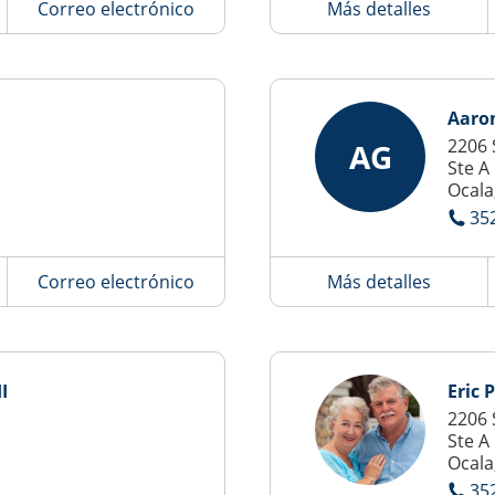
Correo electrónico
Más detalles
Aaro
2206 
AG
Ste A
Ocala
35
Correo electrónico
Más detalles
I
Eric 
2206 
Ste A
Ocala
35