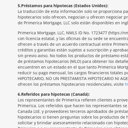
5
Préstamos para hipotecas (Estados Unidos):
La traducción de esta información solo se proporciona p
hipotecarios solo ofrecen, negocian u ofrecen negociar p
de Primerica Mortgage, LLC solo están disponibles en ingl
Primerica Mortgage, LLC, NMLS ID No. 1723477 (https:/
con licencia estatal, y las oficinas de su sede se encue
ofrecen a través de un acuerdo contractual entre Primeri
créditos y garantías están sujetos a suscripción y aproba
sin previo aviso. No todos los productos de préstamo est
de préstamos hipotecarios (MLO) para obtener los detall
encuentren en un estado en el que tanto Primerica Mortga
reducir su pago mensual, los cargos financieros totale
HIPOTECARIO, NO UN PRESTAMISTA HIPOTECARIO NI AGENTE
ofrecen los préstamos hipotecarios residenciales, visite
h
6
Referidos para hipotecas (Canadá):
Los representantes de Primerica refieren clientes a pro
Primerica. Los referidos que hacen los representantes s
Canada Ltd. y proveedores terceros aprobados de présta
hipotecarios si tienen preguntas sobre los productos de 
solicitar y brindar asesoramiento relacionado con hipotec