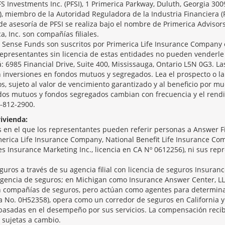
PFS Investments Inc. (PFSI), 1 Primerica Parkway, Duluth, Georgia 30
), miembro de la Autoridad Reguladora de la Industria Financiera (
de asesoría de PFSI se realiza bajo el nombre de Primerica Advisor
ca, Inc. son compañías filiales.
ense Funds son suscritos por Primerica Life Insurance Company o
epresentantes sin licencia de estas entidades no pueden venderle
á: 6985 Financial Drive, Suite 400, Mississauga, Ontario L5N 0G3. Las
 inversiones en fondos mutuos y segregados. Lea el prospecto o la 
, sujeto al valor de vencimiento garantizado y al beneficio por mu
ndos mutuos y fondos segregados cambian con frecuencia y el rendi
5-812-2900.
ivienda:
en el que los representantes pueden referir personas a Answer Fin
merica Life Insurance Company, National Benefit Life Insurance Comp
ices Insurance Marketing Inc., licencia en CA Nº 0612256), ni sus re
guros a través de su agencia filial con licencia de seguros Insuranc
gencia de seguros; en Michigan como Insurance Answer Center, LL
son compañías de seguros, pero actúan como agentes para determina
ia No. 0H52358), opera como un corredor de seguros en California y
basadas en el desempeño por sus servicios. La compensación recib
 sujetas a cambio.