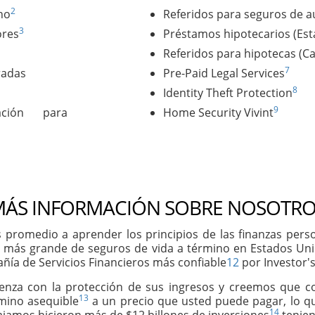
2
no
Referidos para seguros de a
3
ores
Préstamos hipotecarios (Es
Referidos para hipotecas (C
7
radas
Pre-Paid Legal Services
8
Identity Theft Protection
9
ación para
Home Security Vivint
ÁS INFORMACIÓN SOBRE NOSOTRO
 promedio a aprender los principios de las finanzas per
 más grande de seguros de vida a término en Estados Un
ñía de Servicios Financieros más confiable
12
por Investor's
ienza con la protección de sus ingresos y creemos que 
13
rmino asequible
a un precio que usted puede pagar, lo qu
14