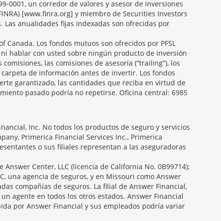
099-0001, un corredor de valores y asesor de inversiones
FINRA) [www.finra.org] y miembro de Securities Investors
s. Las anualidades fijas indexadas son ofrecidas por
f Canada. Los fondos mutuos son ofrecidos por PFSL
 ni hablar con usted sobre ningún producto de inversión
 comisiones, las comisiones de asesoría (“trailing”), los
carpeta de información antes de invertir. Los fondos
erte garantizado, las cantidades que reciba en virtud de
miento pasado podría no repetirse. Oficina central: 6985
ancial, Inc. No todos los productos de seguro y servicios
any, Primerica Financial Services Inc., Primerica
presentantes o sus filiales representan a las aseguradoras
e Answer Center, LLC (licencia de California No. 0B99714);
C, una agencia de seguros, y en Missouri como Answer
das compañías de seguros. La filial de Answer Financial,
 un agente en todos los otros estados. Answer Financial
ida por Answer Financial y sus empleados podría variar