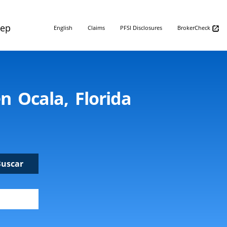
Rep
English
Claims
PFSI Disclosures
BrokerCheck
n Ocala, Florida
Buscar